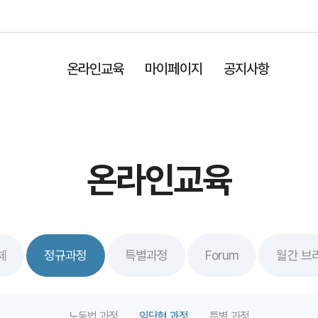
온라인교육
마이페이지
공지사항
온라인교육
체
정규과정
특별과정
Forum
월간 브
노동법 과정
임단협 과정
특별 과정